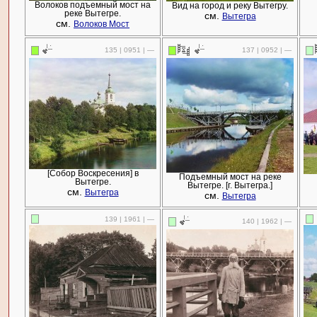
Волоков подъемный мост на
Вид на город и реку Вытегру.
реке Вытегре.
см.
Вытегра
см.
Волоков Мост
135 | 0951 | —
137 | 0952 | —
[Собор Воскресения] в
Подъемный мост на реке
Вытегре.
Вытегре. [г. Вытегра.]
см.
Вытегра
см.
Вытегра
139 | 1961 | —
140 | 1962 | —