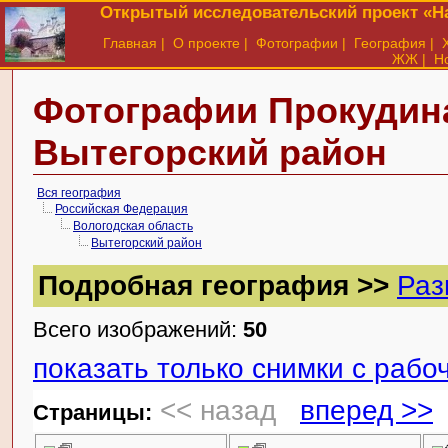
Открытый исследовательский проект «На
Главная
|
О проекте
|
Фотографии
|
География
|
ЖЖ
|
Н
Фотографии Прокудина
Вытегорский район
Вся география
Российская Федерация
Вологодская область
Вытегорский район
Подробная география >>
Раз
Всего изображений:
50
показать только снимки с раб
<< назад
вперед >>
Cтраницы: