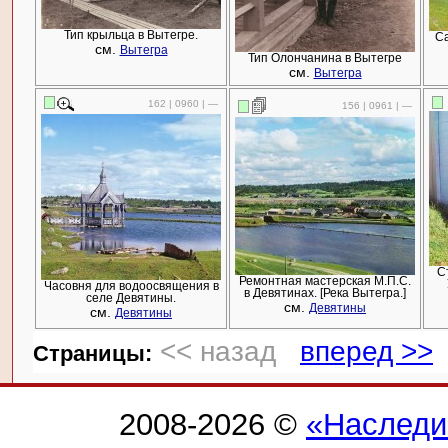
Тип крыльца в Вытегре.
Са
см.
Вытегра
Тип Олончанина в Вытегре
см.
Вытегра
162 | 0960 | —
156 | 0961 | —
С
Ремонтная мастерская М.П.С.
Часовня для водоосвящения в
в Девятинах. [Река Вытегра.]
селе Девятины.
см.
Девятины
см.
Девятины
<< назад
вперед >>
Cтраницы:
2008-2026 ©
«Наследи