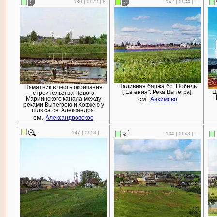
180 | 0972 | 8
142 | 0934 | —
Наливная баржа бр. Нобель
Памятник в честь окончания
["Евгения". Река Вытегра].
Ц
строительства Нового
см.
Мариинского канала между
Анхимово
реками Вытегрою и Ковжею у
шлюза св. Александра.
см.
Александровское
147 | 0958 | —
134 | 0948 | —